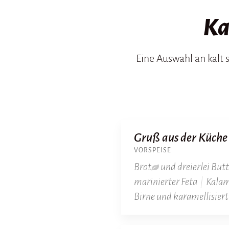
Ka
Eine Auswahl an kalt 
Gruß aus der Küche
VORSPEISE
Brot
und dreierlei But
marinierter Feta
|
Kalam
Birne und karamellisier