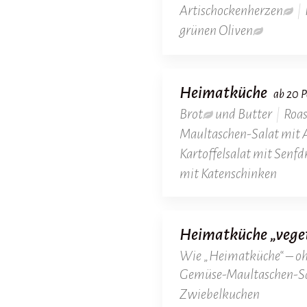
Artischockenherzen
|
grünen Oliven
Heimatküche
ab 20 P
Brot
und Butter
|
Roas
Maultaschen-Salat mit 
Kartoffelsalat mit Senfd
mit Katenschinken
Heimatküche „vege
Wie „Heimatküche“ – oh
Gemüse-Maultaschen-S
Zwiebelkuchen