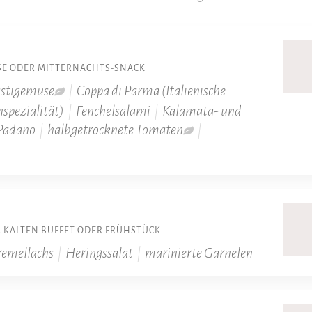
ISE ODER MITTERNACHTS-SNACK
astigemüse
|
Coppa di Parma (Italienische
nspezialität)
|
Fenchelsalami
|
Kalamata- und
Padano
|
halbgetrocknete Tomaten
|
 KALTEN BUFFET ODER FRÜHSTÜCK
remellachs
|
Heringssalat
|
marinierte Garnelen