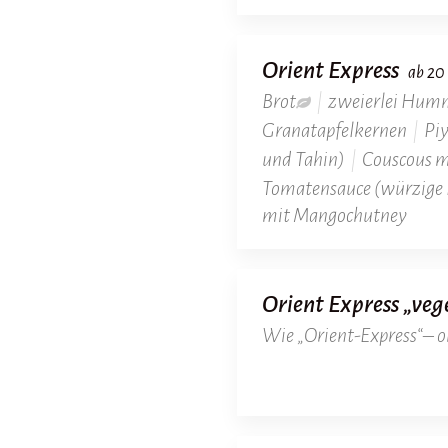
Orient Express
ab 20
Brot
|
zweierlei Hum
Granatapfelkernen
|
Pi
und Tahin)
|
Couscous m
Tomatensauce (würzige 
mit Mangochutney
Orient Express „veg
Wie „Orient-Express“– o