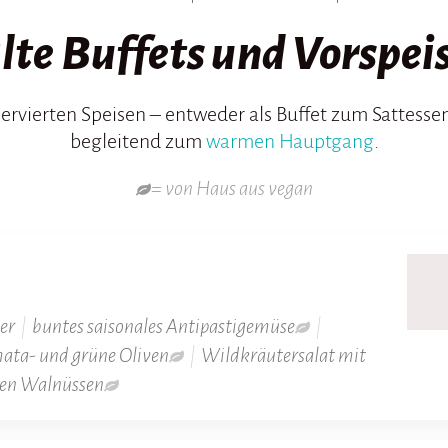
lte Buffets und Vorspei
servierten Speisen – entweder als Buffet zum Sattessen
begleitend zum
warmen Hauptgang
.
= von Haus aus vegan
ter
|
buntes saisonales Antipastigemüse
|
ata- und grüne Oliven
|
Wildkräutersalat mit
ten Walnüssen