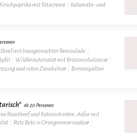
Kirschpaprika mit Fetacreme
|
Kalamata- und
ersonen
tbeef mit hausgemachter Remoulade
|
Apfel
|
Wildkräutersalat mit Brezencrôutons
|
ressing und roten Zwiebeln
|
Birnenspalten
tarisch“
ab 20 Personen
ne Roastbeef und Katenschinken, dafür mit
alat
|
Rote Bete in Orangenmarinade
|