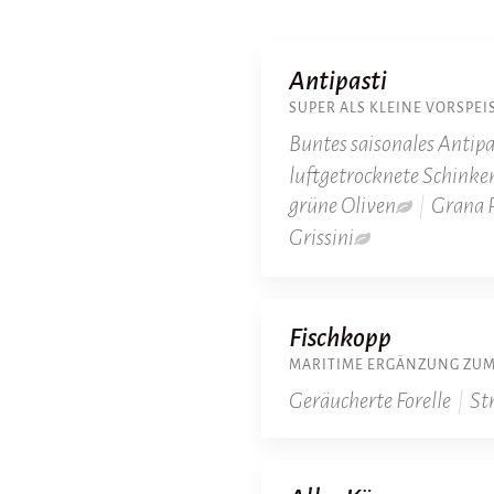
Antipasti
SUPER ALS KLEINE VORSPE
Buntes saisonales Antip
luftgetrocknete Schinke
grüne Oliven
|
Grana 
Grissini
Fischkopp
MARITIME ERGÄNZUNG ZUM
Geräucherte Forelle
|
St