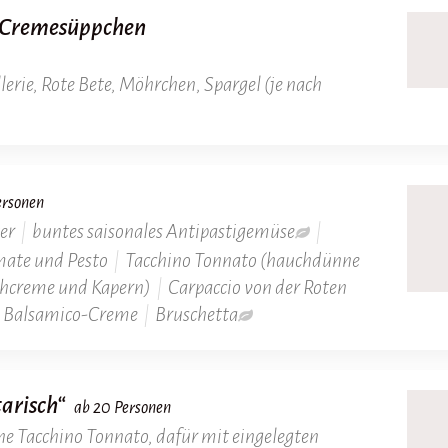
-Cremesüppchen
llerie, Rote Bete, Möhrchen, Spargel (je nach
ersonen
ter
|
buntes saisonales Antipastigemüse
|
mate und Pesto
|
Tacchino Tonnato (hauchdünne
chcreme und Kapern)
|
Carpaccio von der Roten
d Balsamico-Creme
|
Bruschetta
arisch“
ab 20 Personen
 Tacchino Tonnato, dafür mit eingelegten