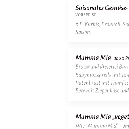
Saisonales Gemüse
VORSPEISE
z.B. Kürbis, Brokkoli, Se
Saison)
Mamma Mia
ab 20 P
Brot
und dreierlei But
Babymozzarella mit To
Putenbrust mit Thunfis
Bete mit Ziegenkäse un
Mamma Mia „veget
Wie „Mamma Mia“ – ohne