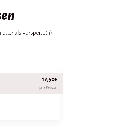
sen
 oder als Vorspeise(n)
12,50€
pro Person