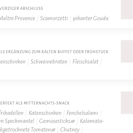
WÜRZIGER ABSCHLUSS
Maître Provence
|
Scamorzetti
|
pikanter Gouda
ALS ERGÄNZUNG ZUM KALTEN BUFFET ODER FRÜHSTÜCK
enschinken
|
Schweinebraten
|
Fleischsalat
|
PERFEKT ALS MITTERNACHTS-SNACK
frikadellen
|
Katenschinken
|
Fenchelsalami
|
im Speckmantel
|
Gemüsesticks
|
Kalamata-
bgetrocknete Tomaten
|
Chutney
|