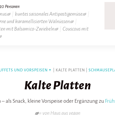
20 Personen
mus
|
buntes saisonales Antipastigemüse
|
rne und karamellisierten Walnüssen
|
lten mit Balsamico-Zwiebeln
|
Couscous mit
UFFETS UND VORSPEISEN
| KALTE PLATTEN |
SCHMAUSEPL
Kalte Platten
n – als Snack, kleine Vorspeise oder Ergänzung zu
Früh
= von Haus aus vegan