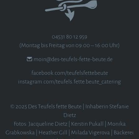
04531 80 12 959
(Montag bis Freitag
von 09:00 – 16:00 Uhr)
moin@des-teufels-fette-beute.de
facebook.com/teufelsfettebeute
instagram.com
/teufels.fette.beute_catering
© 2025 Des Teufels fette Beute | Inhaberin Stefanie
Dietz
Fotos:
Jacqueline Dietz
|
Kerstin Pukall
|
Monika
Grabkowska
|
Heather Gill
|
Milada Vigerova
|
Bäckerei